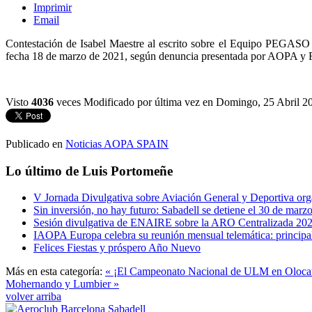
Imprimir
Email
Contestación de Isabel Maestre al escrito sobre el Equipo PEGASO 
fecha 18 de marzo de 2021, según denuncia presentada por AOPA y 
Visto
4036
veces
Modificado por última vez en Domingo, 25 Abril 2
Publicado en
Noticias AOPA SPAIN
Lo último de Luis Portomeñe
V Jornada Divulgativa sobre Aviación General y Deportiva o
Sin inversión, no hay futuro: Sabadell se detiene el 30 de marz
Sesión divulgativa de ENAIRE sobre la ARO Centralizada 20
IAOPA Europa celebra su reunión mensual telemática: principale
Felices Fiestas y próspero Año Nuevo
Más en esta categoría:
« ¡El Campeonato Nacional de ULM en Olocau s
Mohernando y Lumbier »
volver arriba