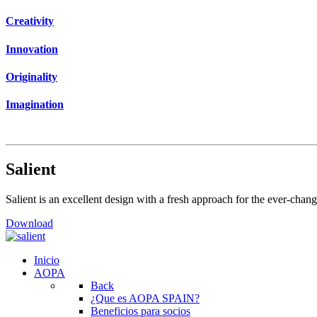
Creativity
Innovation
Originality
Imagination
Salient
Salient is an excellent design with a fresh approach for the ever-chan
Download
Inicio
AOPA
Back
¿Que es AOPA SPAIN?
Beneficios para socios