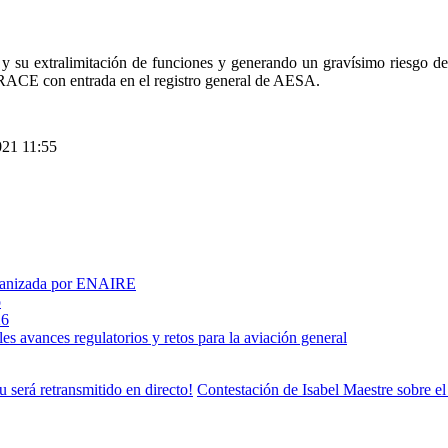
y su extralimitación de funciones y generando un gravísimo riesgo d
RACE con entrada en el registro general de AESA.
021 11:55
rganizada por ENAIRE
o
26
s avances regulatorios y retos para la aviación general
erá retransmitido en directo!
Contestación de Isabel Maestre sobre 