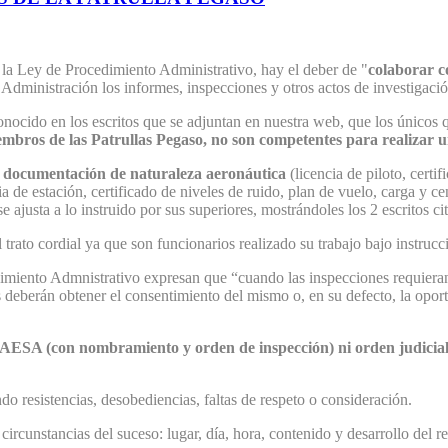
la Ley de Procedimiento Administrativo, hay el deber de "
colaborar c
 la Administración los informes, inspecciones y otros actos de investigac
onocido en los escritos que se adjuntan en nuestra web, que los únicos 
embros de las Patrullas Pegaso, no son competentes para realizar 
e
documentación de naturaleza aeronáutica
(licencia de piloto, cert
cia de estación, certificado de niveles de ruido, plan de vuelo, carga y
e ajusta a lo instruido por sus superiores, mostrándoles los 2 escritos ci
rato cordial ya que son funcionarios realizado su trabajo bajo instrucc
miento Admnistrativo expresan que “cuando las inspecciones requieran l
s deberán obtener el consentimiento del mismo o, en su defecto, la oport
e AESA (con nombramiento y orden de inspección) ni orden judicia
o resistencias, desobediencias, faltas de respeto o consideración.
 circunstancias del suceso: lugar, día, hora, contenido y desarrollo del 