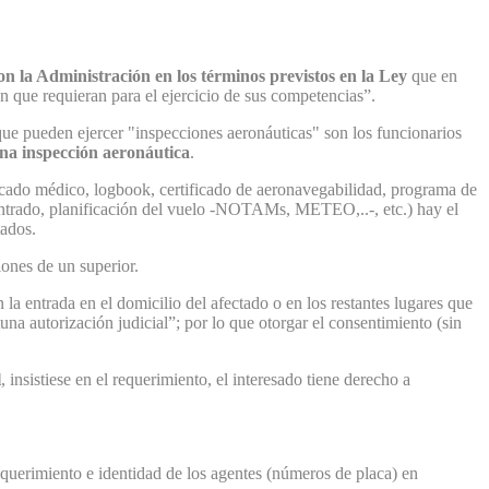
on la Administración en los términos previstos en la Ley
que en
ión que requieran para el ejercicio de sus competencias”.
que pueden ejercer "inspecciones aeronáuticas" son los funcionarios
una inspección aeronáutica
.
ificado médico, logbook, certificado de aeronavegabilidad, programa de
 centrado, planificación del vuelo -NOTAMs, METEO,..-, etc.) hay el
tados.
iones de un superior.
a entrada en el domicilio del afectado o en los restantes lugares que
una autorización judicial”; por lo que otorgar el consentimiento (sin
l
, insistiese en el requerimiento, el interesado tiene derecho a
requerimiento e identidad de los agentes (números de placa) en