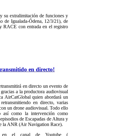
 su extralimitación de funciones y
o de Igualada-Ódena, 12/3/21), de
y RACE con entrada en el registro
ansmitido en directo!
etransmitirá en directo un evento de
o gracias a la productora audiovisual
ica AirCatGlobal quien abordará un
retransmitiendo en directo, varias
a con un drone audiovisual. Todo ello
o así como la intervención como
 episodios de Escapadas de Altura y
de la ANR (Air Navigation Race).
a en el canal de Youtube (