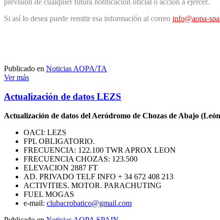
previsión de cualquier futura notificación oficial o acción a ejercer.
Si así lo desea puede remitir esa información al correo
info@aopa-spa
Publicado en
Noticias AOPA/TA
Ver más
Actualización de datos LEZS
Actualización de datos del Aeródromo de Chozas de Abajo (León
OACI: LEZS
FPL OBLIGATORIO.
FRECUENCIA: 122.100 TWR APROX LEON
FRECUENCIA CHOZAS: 123.500
ELEVACION 2887 FT
AD. PRIVADO TELF INFO + 34 672 408 213
ACTIVITIES. MOTOR. PARACHUTING
FUEL MOGAS
e-mail:
clubacrobatico@gmail.com
Publicado en
Noticias AOPA SPAIN