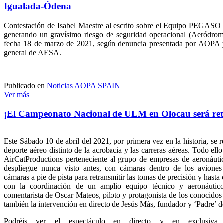
Igualada-Ódena
Contestación de Isabel Maestre al escrito sobre el Equipo PEGASO y
generando un gravísimo riesgo de seguridad operacional (Aeródrom
fecha 18 de marzo de 2021, según denuncia presentada por AOPA 
general de AESA.
Publicado en
Noticias AOPA SPAIN
Ver más
¡El Campeonato Nacional de ULM en Olocau será retr
Este Sábado 10 de abril del 2021, por primera vez en la historia, se r
deporte aéreo distinto de la acrobacia y las carreras aéreas. Todo ell
AirCatProductions perteneciente al grupo de empresas de aeronáut
despliegue nunca visto antes, con cámaras dentro de los aviones 
cámaras a pie de pista para retransmitir las tomas de precisión y hast
con la coordinación de un amplio equipo técnico y aeronáutic
comentarista de Oscar Mateos, piloto y protagonista de los conocidos
también la intervención en directo de Jesús Más, fundador y ‘Padre’ 
Podréis ver el espectáculo en directo y en exclusiv