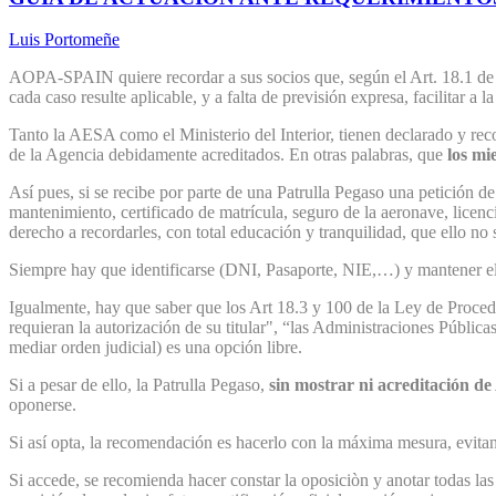
Luis Portomeñe
AOPA-SPAIN quiere recordar a sus socios que, según el Art. 18.1 de 
cada caso resulte aplicable, y a falta de previsión expresa, facilitar a
Tanto la AESA como el Ministerio del Interior, tienen declarado y rec
de la Agencia debidamente acreditados. En otras palabras, que
los mi
Así pues, si se recibe por parte de una Patrulla Pegaso una petición d
mantenimiento, certificado de matrícula, seguro de la aeronave, licen
derecho a recordarles, con total educación y tranquilidad, que ello no s
Siempre hay que identificarse (DNI, Pasaporte, NIE,…) y mantener el t
Igualmente, hay que saber que los Art 18.3 y 100 de la Ley de Procedi
requieran la autorización de su titular", “las Administraciones Pública
mediar orden judicial) es una opción libre.
Si a pesar de ello, la Patrulla Pegaso,
sin mostrar ni acreditación d
oponerse.
Si así opta, la recomendación es hacerlo con la máxima mesura, evitand
Si accede, se recomienda hacer constar la oposiciòn y anotar todas las