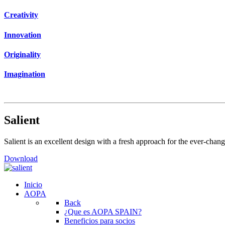
Creativity
Innovation
Originality
Imagination
Salient
Salient is an excellent design with a fresh approach for the ever-chan
Download
Inicio
AOPA
Back
¿Que es AOPA SPAIN?
Beneficios para socios